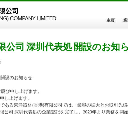
主頁
業
電子產品販賣
電子產品製造服務
致詞
有限公司 深圳代表処 開設のお知
K
 開設のお知らせ
お慶び申し上げます。
申し上げます。
である東洋器材(香港)有限公司では、 業容の拡大とお取引先
香港)有限公司 深圳代表処の企業登記を完了し、2023年より業務を