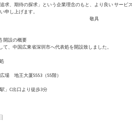
追求、期待の探求」という企業理念のもと、より良い サービ
い申し上げます。
敬具
処 開設の概要
として、中国広東省深圳市へ代表処を開設致しました。
処
広場 地王大厦5553（55階）
駅」C出口より徒歩3分
日