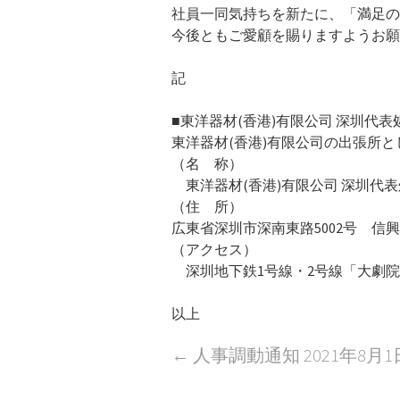
社員一同気持ちを新たに、「満足の
今後ともご愛顧を賜りますようお願
記
■東洋器材(香港)有限公司 深圳代表
東洋器材(香港)有限公司の出張所
（名 称）
東洋器材(香港)有限公司 深圳代表
（住 所）
広東省深圳市深南東路5002号 信興
（アクセス）
深圳地下鉄1号線・2号線「大劇院
以上
Post
←
人事調動通知 2021年8月1
navigation