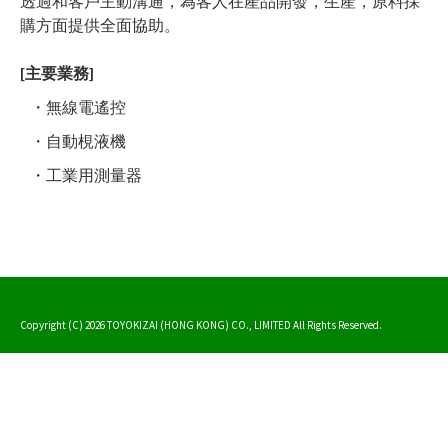
透過和客戶主動溝通，為客人在產品開發，生產，原料採
購方面提供全面協助。
[主要業務]
・無線電遙控
・自動梘液機
・工業用測量器
Copyright (C) 2026 TOYOKIZAI (HONG KONG) CO., LIMITED All Rights Reserved.